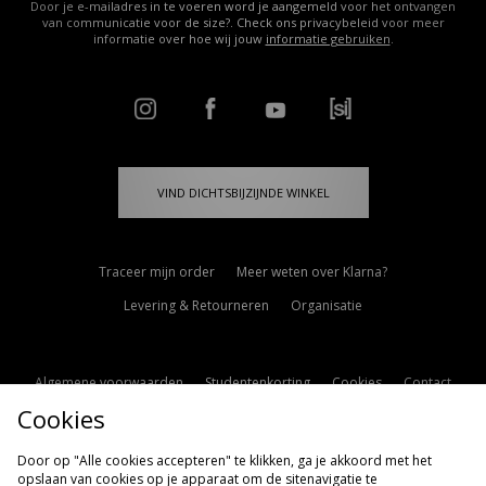
Door je e-mailadres in te voeren word je aangemeld voor het ontvangen
van communicatie voor de size?. Check ons privacybeleid voor meer
informatie over hoe wij jouw
informatie gebruiken
.
VIND DICHTSBIJZIJNDE WINKEL
Traceer mijn order
Meer weten over Klarna?
Levering & Retourneren
Organisatie
Algemene voorwaarden
Studentenkorting
Cookies
Contact
Cookies
Cookie Instellingen
Modern Slavery Statement
Door op "Alle cookies accepteren" te klikken, ga je akkoord met het
opslaan van cookies op je apparaat om de sitenavigatie te