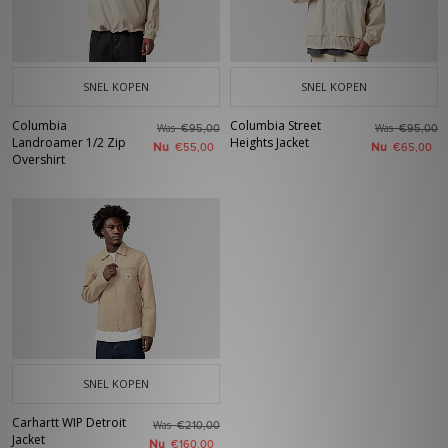
SNEL KOPEN
SNEL KOPEN
Columbia
Columbia Street
Was
Was
€95,00
€95,00
Landroamer 1/2 Zip
Heights Jacket
Nu
Nu
€55,00
€65,00
Overshirt
SNEL KOPEN
Carhartt WIP Detroit
Was
€210,00
Jacket
Nu
€160,00