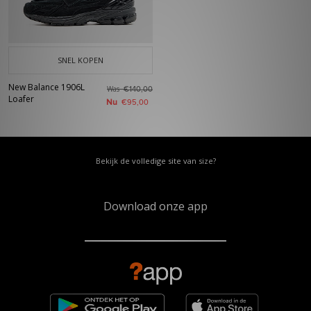
SNEL KOPEN
New Balance 1906L
Was
€140,00
Loafer
Nu
€95,00
Bekijk de volledige site van size?
Download onze app