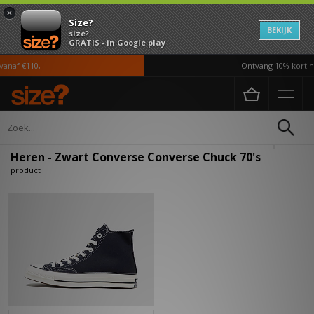
×
Size?
BEKIJK
size?
GRATIS - in Google play
anaf €110,-
Ontvang 10% korting
Home
Heren
Verfijn
Heren - Zwart Converse Converse Chuck 70's
product