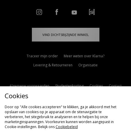
VIND DICHTSBIJZIJNDE WINKEL
Traceer mijn order
Meer weten over Klarna?
Levering & Retourneren
Organisatie
Algemene voorwaarden
Studentenkorting
Cookies
Contact
Cookies
Cookie Instellingen
Modern Slavery Statement
Door op "Alle cookies accepteren" te klikken, ga je akkoord met het
opslaan van cookies op je apparaat om de sitenavigatie te
verbeteren, het sitegebruik te analyseren en te helpen bij onze
marketinginspanningen. Voorkeuren kunnen worden aangepast in
Cookie-instellingen. Bekijk ons
Cookiebeleid