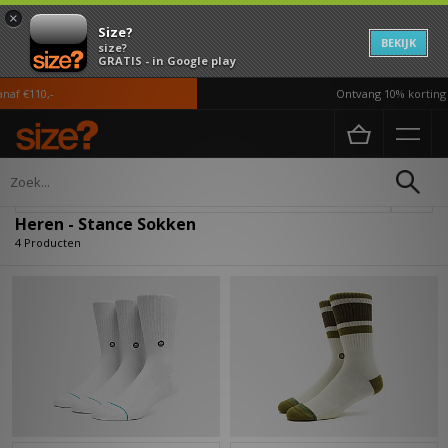
×
Size?
BEKIJK
size?
GRATIS - in Google play
af €110,-
Ontvang 10% korting i
Home
Heren
Accessoires
Sokken
Verfijn
Heren - Stance Sokken
4 Producten