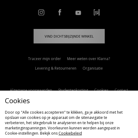
VIND DICHTSBIJZIJNDE WINKEL
Traceer mijn order
Meer weten over Klarna?
Levering & Retourneren
Organisatie
Algemene voorwaarden
Studentenkorting
Cookies
Contact
Cookies
Cookie Instellingen
Modern Slavery Statement
Door op "Alle cookies accepteren" te klikken, ga je akkoord met het
opslaan van cookies op je apparaat om de sitenavigatie te
verbeteren, het sitegebruik te analyseren en te helpen bij onze
marketinginspanningen. Voorkeuren kunnen worden aangepast in
Cookie-instellingen. Bekijk ons
Cookiebeleid