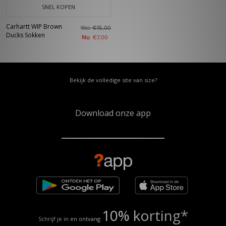
SNEL KOPEN
Carhartt WIP Brown
Was
€15,00
Ducks Sokken
Nu
€7,00
Bekijk de volledige site van size?
Download onze app
10% korting*
Schrijf je in en ontvang