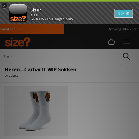
×
Size?
BEKIJK
size?
GRATIS - in Google play
anaf €110,-
Ontvang 10% korting
Home
Heren
Accessoires
Sokken
Verfijn
Heren - Carhartt WIP Sokken
product