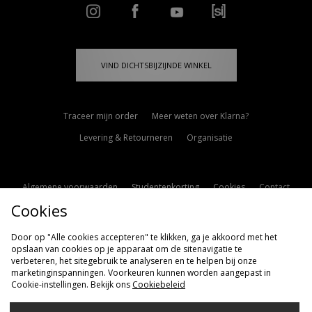
VIND DICHTSBIJZIJNDE WINKEL
Traceer mijn order
Meer weten over Klarna?
Levering & Retourneren
Organisatie
Algemene voorwaarden
Studentenkorting
Cookies
Contact
Cookies
Cookie Instellingen
Modern Slavery Statement
Door op "Alle cookies accepteren" te klikken, ga je akkoord met het
opslaan van cookies op je apparaat om de sitenavigatie te
verbeteren, het sitegebruik te analyseren en te helpen bij onze
marketinginspanningen. Voorkeuren kunnen worden aangepast in
Cookie-instellingen. Bekijk ons
Cookiebeleid
Verzenden Naar