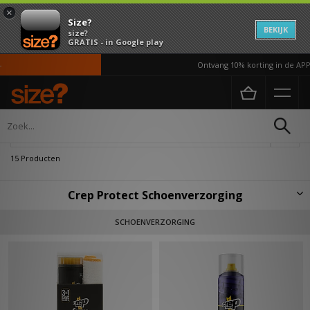
×
Size?
BEKIJK
size?
GRATIS - in Google play
Ontvang 10% korting in de APP*
Home
Heren
Accessoires
Schoenverzorging
Verfijn
15 Producten
Crep Protect Schoenverzorging
Het in Londen geïntroduceerde lifestyle-merk Crep Protect,
SCHOENVERZORGING
geïntroduceerd in 2012, biedt sneakerliefhebbers schoenverzorgings
producten. Hun assortiment varriert van hun best-seller de Crep Protect
spray tot aan cleaningkits, essentieel voor de sneaker fanaat. De
gepatenteerde super-hydrophobic spray omhult de sneaker in een
onzichtbare coating welk vloeibare substanties afweerd en vlekken
voorkomt. Crep Protect biedt beschermning voor een ieder die waarde
hecht aan zijn of haar snaekers ongeacht het weer.