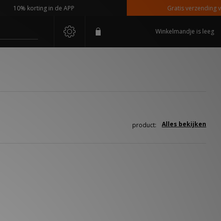
10% korting in de APP
Gratis verzending vana
Winkelmandje is leeg
Alles bekijken
product: