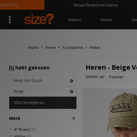
f €110,-
Betaal flexibel met Klarna
New in
Heren
Da
Home
Heren
Accessoires
Petten
Heren - Beige 
Jij hebt gekozen
Sorteer op
Merk: Von Dutch
Beige
Alles Verwijderen
Merk
47 Brand
(1)
adidas
(1)