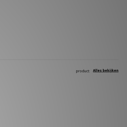
Alles bekijken
product: