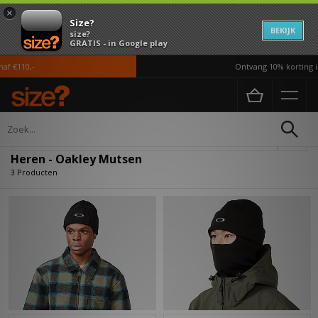
×
Size?
BEKIJK
size?
GRATIS - in Google play
f €110,-
Ontvang 10% korting i
Home
Heren
Accessoires
Mutsen
Verfijn
Heren - Oakley Mutsen
3 Producten