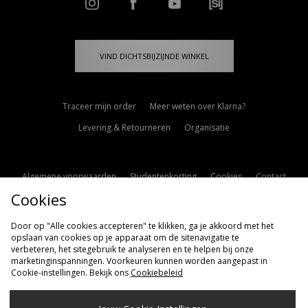
VIND DICHTSBIJZIJNDE WINKEL
Traceer mijn order
Meer weten over Klarna?
Levering & Retourneren
Organisatie
Algemene voorwaarden
Studentenkorting
Cookies
Contact
Cookies
Cookie Instellingen
Modern Slavery Statement
Door op "Alle cookies accepteren" te klikken, ga je akkoord met het
opslaan van cookies op je apparaat om de sitenavigatie te
verbeteren, het sitegebruik te analyseren en te helpen bij onze
marketinginspanningen. Voorkeuren kunnen worden aangepast in
Cookie-instellingen. Bekijk ons
Cookiebeleid
Verzenden Naar