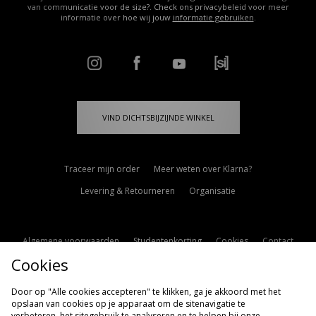
van communicatie voor de size?. Check ons privacybeleid voor meer
informatie over hoe wij jouw
informatie gebruiken
.
VIND DICHTSBIJZIJNDE WINKEL
Traceer mijn order
Meer weten over Klarna?
Levering & Retourneren
Organisatie
Algemene voorwaarden
Studentenkorting
Cookies
Contact
Cookies
Cookie Instellingen
Modern Slavery Statement
Door op "Alle cookies accepteren" te klikken, ga je akkoord met het
opslaan van cookies op je apparaat om de sitenavigatie te
verbeteren, het sitegebruik te analyseren en te helpen bij onze