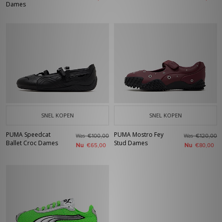
Dames
SNEL KOPEN
SNEL KOPEN
PUMA Speedcat
PUMA Mostro Fey
Was
Was
€100,00
€120,00
Ballet Croc Dames
Stud Dames
Nu
Nu
€65,00
€80,00