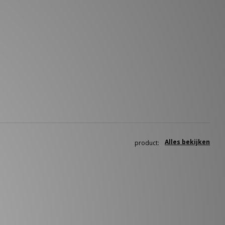
Alles bekijken
product: