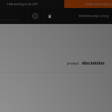
10% korting in de APP
Gratis verzending van
Winkelmandje is leeg
Alles bekijken
product: