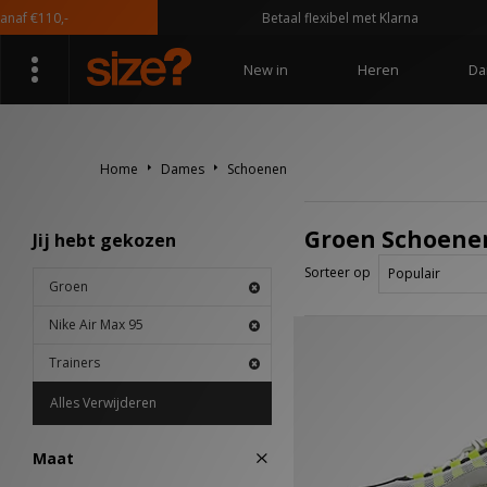
af €110,-
Betaal flexibel met Klarna
New in
Heren
Da
Home
Dames
Schoenen
Groen Schoenen 
Jij hebt gekozen
Sorteer op
Groen
Nike Air Max 95
Trainers
Alles Verwijderen
Maat