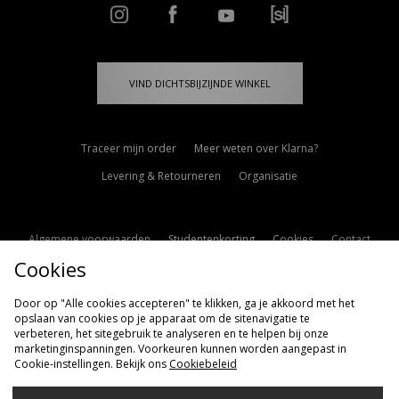
VIND DICHTSBIJZIJNDE WINKEL
Traceer mijn order
Meer weten over Klarna?
Levering & Retourneren
Organisatie
Algemene voorwaarden
Studentenkorting
Cookies
Contact
Cookies
Cookie Instellingen
Modern Slavery Statement
Door op "Alle cookies accepteren" te klikken, ga je akkoord met het
opslaan van cookies op je apparaat om de sitenavigatie te
verbeteren, het sitegebruik te analyseren en te helpen bij onze
marketinginspanningen. Voorkeuren kunnen worden aangepast in
Cookie-instellingen. Bekijk ons
Cookiebeleid
Verzenden Naar