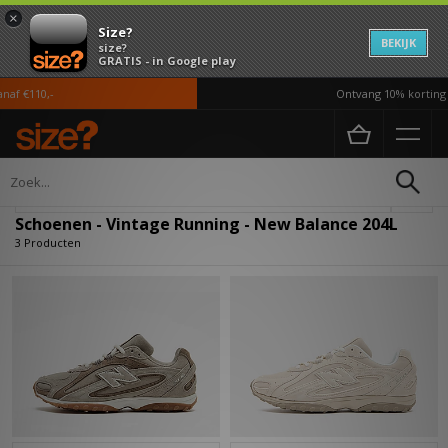
×
Size?
BEKIJK
size?
GRATIS - in Google play
af €110,-
Ontvang 10% korting i
Home
Dames
Schoenen
Verfijn
Schoenen - Vintage Running - New Balance 204L
3 Producten