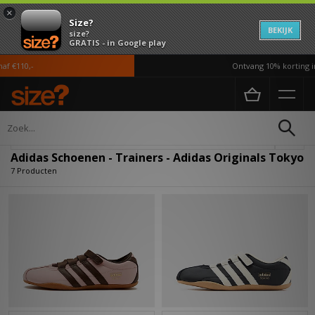
×
Size?
BEKIJK
size?
GRATIS - in Google play
 €110,-
Ontvang 10% korting in
Home
Dames
Schoenen
Verfijn
Adidas Schoenen - Trainers - Adidas Originals Tokyo
7 Producten