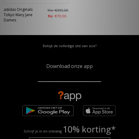
adidas Originals
Was
€100,00
Tokyo Mary Jane
Nu
€70,00
Dames
Bekijk de volledige site van size?
Download onze app
10% korting*
Schrijf je in en ontvang