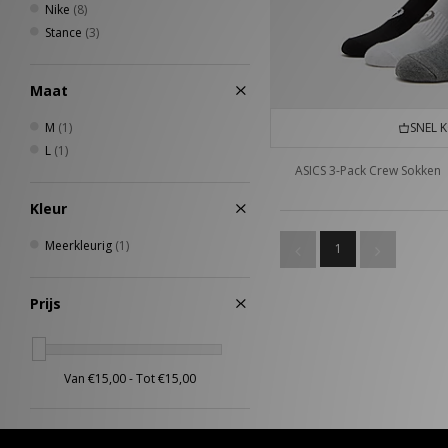
Nike
(8)
Stance
(3)
Maat
M
(1)
SNEL 
L
(1)
ASICS 3-Pack Crew Sokken
Kleur
Meerkleurig
(1)
1
Prijs