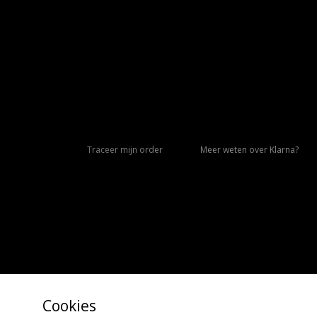
Traceer mijn order
Meer weten over Klarna?
Cookies