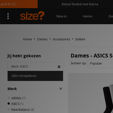
af €110,-
Betaal flexibel met Klarna
New in
Heren
Da
Home
Dames
Accessoires
Sokken
Dames - ASICS 
Jij hebt gekozen
Sorteer op
Merk: ASICS
Alles Verwijderen
Merk
adidas
(7)
ASICS
(1)
New Balance
(8)