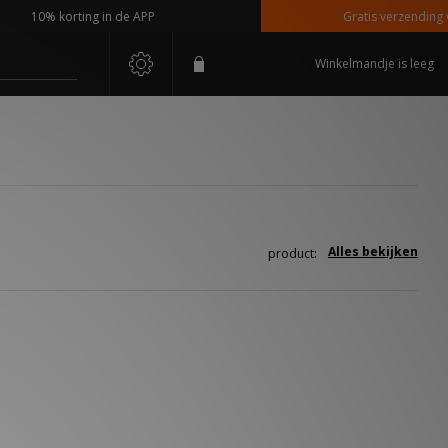
10% korting in de APP
Gratis verzending van
Winkelmandje is leeg
Alles bekijken
product: