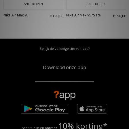
SNEL KOPEN
SNEL KOPEN
Nike Air Max 95
Nike Air Max 95 'Slate'
€190,00
€190,00
Bekijk de volledige site van size?
Download onze app
10% korting*
Schrijf je in en ontvang