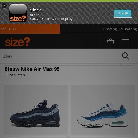
×
Size?
BEKIJK
size?
GRATIS - in Google play
af €110,-
Ontvang 10% korting i
Home
Blauw Nike Air Max 95
Verfijn
Blauw Nike Air Max 95
2 Producten