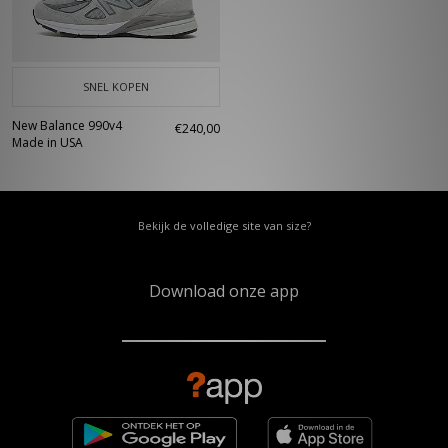
model die jij in je sneakerkast moet hebben. Van de ‘Made in USA’ tot de
‘Made in UK’: welke kleur kies jij?
SNEL KOPEN
New Balance 990v4
€240,00
Made in USA
Bekijk de volledige site van size?
Download onze app