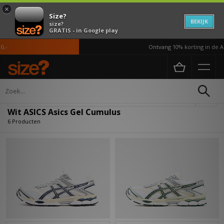
×
Size?
BEKIJK
size?
GRATIS - in Google play
-
Ontvang 10% korting in de AP
Home
Wit ASICS Asics Gel Cumulus
Verfijn
Wit ASICS Asics Gel Cumulus
6 Producten