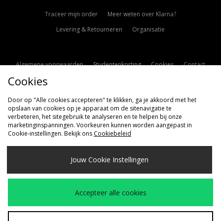
Traceer mijn order
Meer weten over Klarna?
Levering & Retourneren
Organisatie
Algemene voorwaarden
Studentenkorting
Cookies
Contact
Cookies
Cookie Instellingen
Modern Slavery Statement
Door op "Alle cookies accepteren" te klikken, ga je akkoord met het
opslaan van cookies op je apparaat om de sitenavigatie te
verbeteren, het sitegebruik te analyseren en te helpen bij onze
marketinginspanningen. Voorkeuren kunnen worden aangepast in
Cookie-instellingen. Bekijk ons
Cookiebeleid
Verzenden Naar
Jouw Cookie Instellingen
Nederland
Wij accepteren de volgende betaalmethoden
Accepteer alle cookies