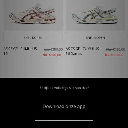
SNEL KOPEN
SNEL KOPEN
ASICS GEL-CUMULUS
ASICS GEL-CUMULUS
Was
Was
€150,00
€150,00
16
16 Dames
Nu
Nu
€100,00
€100,00
Bekijk de volledige site van size?
Download onze app