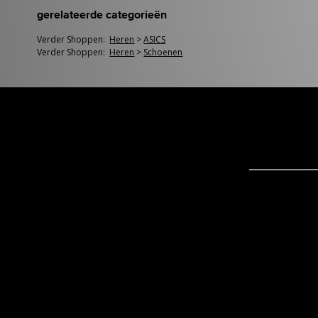
gerelateerde categorieën
Verder Shoppen:
Heren
>
ASICS
Verder Shoppen:
Heren
>
Schoenen