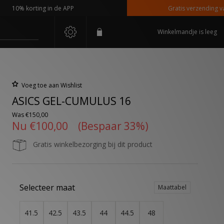
0% korting in de APP
Gratis verzending vanaf €
Winkelmandje is leeg
Voeg toe aan Wishlist
ASICS GEL-CUMULUS 16
Was
€150,00
Nu
€100,00
(Bespaar 33%)
Gratis winkelbezorging bij dit product
Selecteer maat
Maattabel
41.5
42.5
43.5
44
44.5
48