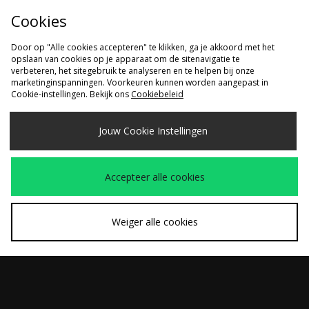
Cookies
Door op "Alle cookies accepteren" te klikken, ga je akkoord met het
opslaan van cookies op je apparaat om de sitenavigatie te
verbeteren, het sitegebruik te analyseren en te helpen bij onze
marketinginspanningen. Voorkeuren kunnen worden aangepast in
Cookie-instellingen. Bekijk ons
Cookiebeleid
SNEL KOPEN
SNEL KOPEN
Jouw Cookie Instellingen
ASICS GEL-KAYANO
ASICS Gel-Kayano 14
€170,00
€170,00
14 Dames
Accepteer alle cookies
Weiger alle cookies