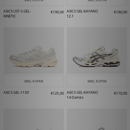
ASICS US7-S GEL-
ASICS GEL-KAYANO
€190,00
€180,00
KINETIC
12.1
SNEL KOPEN
SNEL KOPEN
ASICS GEL-1130
ASICS GEL-KAYANO
€125,00
€170,00
14 Dames