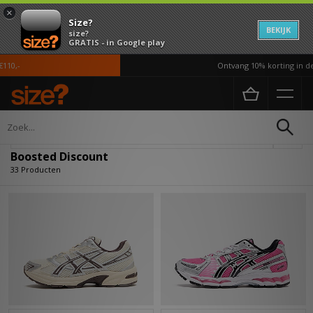
×
Size?
BEKIJK
size?
GRATIS - in Google play
Ontvang 10% korting in de APP
Home
Boosted Discount
Verfijn
Boosted Discount
33 Producten