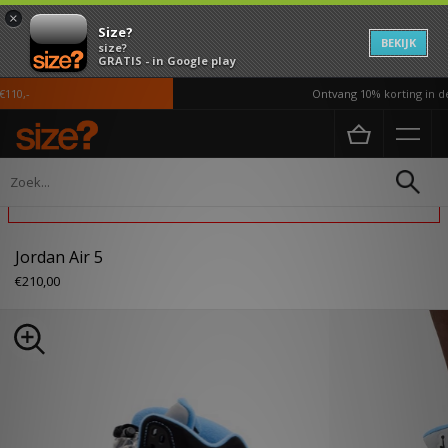
×
Size?
BEKIJK
size?
GRATIS - in Google play
10,-
Ontvang 10% korting in de 
Home
Heren
Schoenen
Dit product is uitgesloten van acties
Jordan Air 5
€210,00