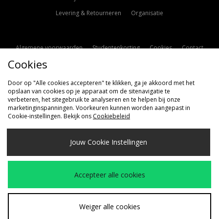
Levering & Retourneren
Organisatie
Algemene voorwaarden
Studentenkorting
Cookies
Contact
Cookies
Cookie Instellingen
Modern Slavery Statement
Door op "Alle cookies accepteren" te klikken, ga je akkoord met het
opslaan van cookies op je apparaat om de sitenavigatie te
verbeteren, het sitegebruik te analyseren en te helpen bij onze
marketinginspanningen. Voorkeuren kunnen worden aangepast in
Cookie-instellingen. Bekijk ons
Cookiebeleid
Verzenden Naar
Jouw Cookie Instellingen
Nederland
Wij accepteren de volgende betaalmethoden
Accepteer alle cookies
Bezoek onze bedrijfspagina
www.jdplc.com
Weiger alle cookies
Copyright © 2026 size?, Alle rechten voorbehouden