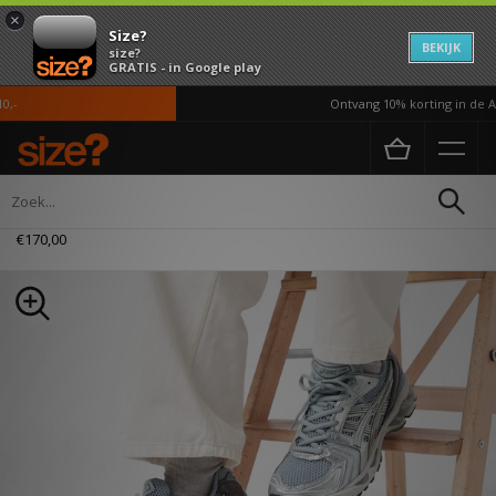
×
Size?
BEKIJK
size?
GRATIS - in Google play
-
Ontvang 10% korting in de AP
Home
Dames
Schoenen
ASICS GEL-KAYANO 14 Dames
€170,00