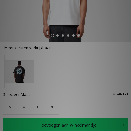
Meer kleuren verkrijgbaar
Selecteer Maat
Maattabel
S
M
L
XL
Toevoegen aan Winkelmandje