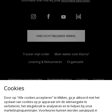
informatie over hoe wij jouw
informatie gebruiken
.
VIND DICHTSBIJZIJNDE WINKEL
Traceer mijn order
Meer weten over Klarna?
Levering & Retourneren
Organisatie
Algemene voorwaarden
Studentenkorting
Cookies
Contact
Cookies
Cookie Instellingen
Modern Slavery Statement
Door op "Alle cookies accepteren" te klikken, ga je akkoord met het
opslaan van cookies op je apparaat om de sitenavigatie te
verbeteren, het sitegebruik te analyseren en te helpen bij onze
marketinginspanningen. Voorkeuren kunnen worden aangepast in