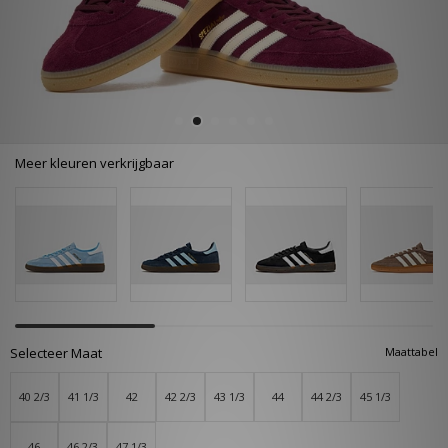
Meer kleuren verkrijgbaar
Selecteer Maat
Maattabel
40 2/3
41 1/3
42
42 2/3
43 1/3
44
44 2/3
45 1/3
46
46 2/3
47 1/3