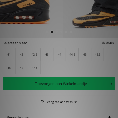
Selecteer Maat
Maattabel
41
42
42.5
43
44
44.5
45
45.5
46
47
47.5
Toevoegen aan Winkelmandje
Voeg toe aan Wishlist
Beoordelingen