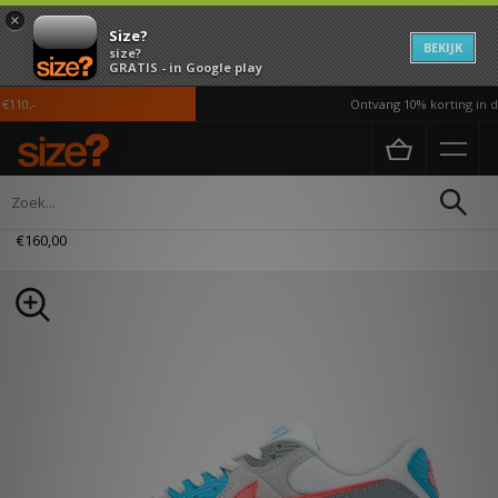
×
Size?
BEKIJK
size?
GRATIS - in Google play
10,-
Ontvang 10% korting in de
Home
Heren
Schoenen
Nike Air Max 90
€160,00