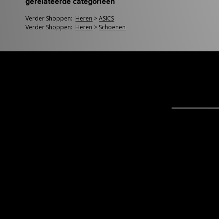
gerelateerde categorieën
Verder Shoppen:
Heren
>
ASICS
Verder Shoppen:
Heren
>
Schoenen