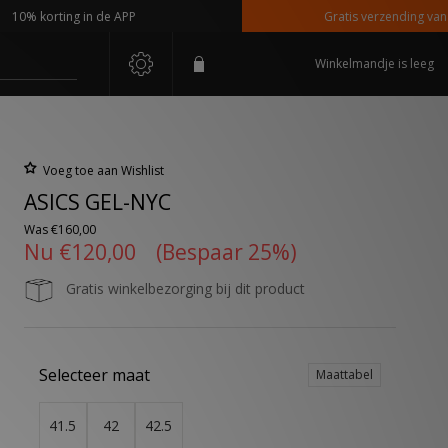
 korting in de APP
Gratis verzending vanaf €1
Winkelmandje is leeg
Voeg toe aan Wishlist
ASICS GEL-NYC
Was
€160,00
Nu
€120,00
(Bespaar 25%)
Gratis winkelbezorging bij dit product
Selecteer maat
Maattabel
41.5
42
42.5