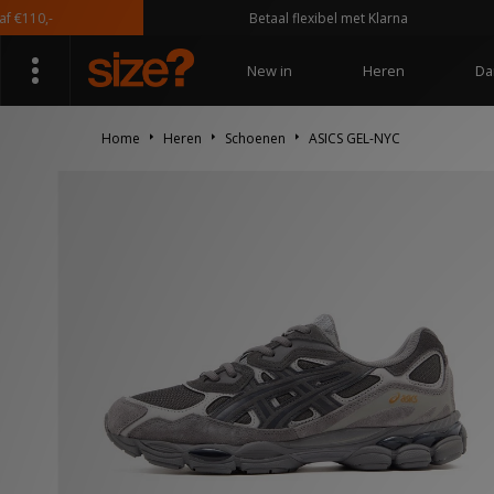
10,-
Betaal flexibel met Klarna
New in
Heren
Da
Home
Heren
Schoenen
ASICS GEL-NYC