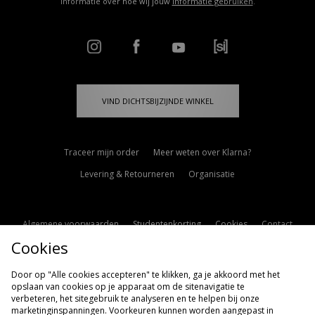
informatie over hoe wij jouw
informatie gebruiken
.
VIND DICHTSBIJZIJNDE WINKEL
Traceer mijn order
Meer weten over Klarna?
Levering & Retourneren
Organisatie
Algemene voorwaarden
Studentenkorting
Cookies
Contact
Cookies
Cookie Instellingen
Modern Slavery Statement
Door op "Alle cookies accepteren" te klikken, ga je akkoord met het
opslaan van cookies op je apparaat om de sitenavigatie te
verbeteren, het sitegebruik te analyseren en te helpen bij onze
marketinginspanningen. Voorkeuren kunnen worden aangepast in