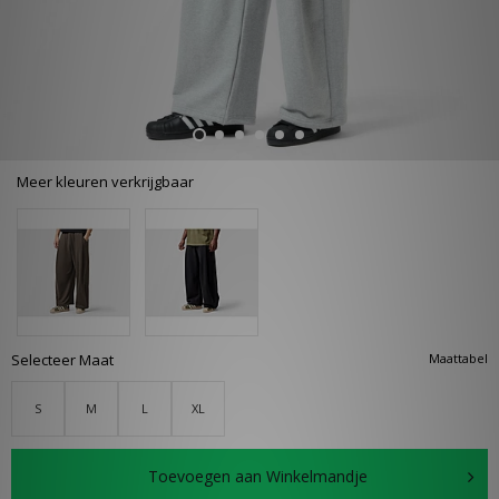
Meer kleuren verkrijgbaar
Selecteer Maat
Maattabel
S
M
L
XL
Toevoegen aan Winkelmandje