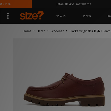
0,-
Betaal flexibel met Klarna
New in
Heren
Da
Home
Heren
Schoenen
Clarks Originals Cleyhill Seam