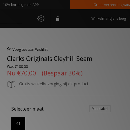
 korting in de APP
Gratis verzending vanaf €11
Winkelmandje is leeg
Voeg toe aan Wishlist
Clarks Originals Cleyhill Seam
Was
€100,00
Nu
€70,00
(Bespaar 30%)
Gratis winkelbezorging bij dit product
Selecteer maat
Maattabel
41