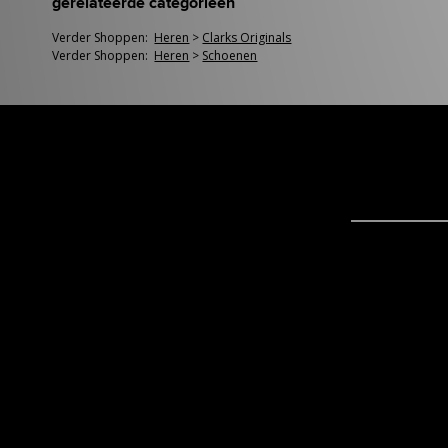
gerelateerde categorieën
Verder Shoppen:
Heren
>
Clarks Originals
Verder Shoppen:
Heren
>
Schoenen