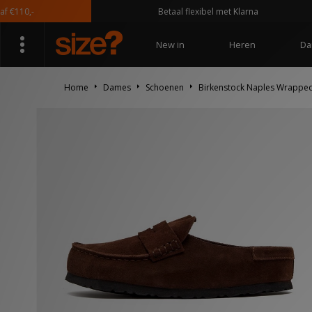
0,-
Betaal flexibel met Klarna
New in
Heren
Da
Home
Dames
Schoenen
Birkenstock Naples Wrapp