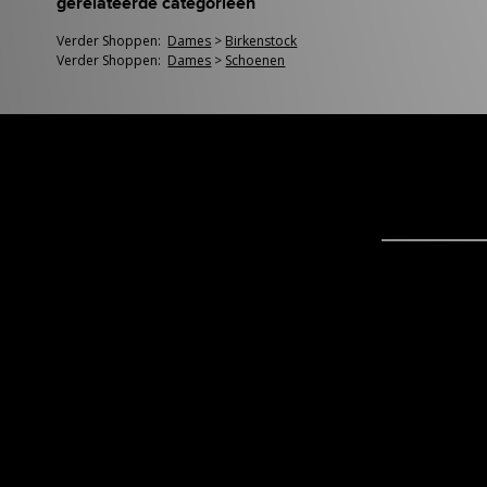
gerelateerde categorieën
Verder Shoppen:
Dames
>
Birkenstock
Verder Shoppen:
Dames
>
Schoenen