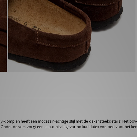
y-klomp en heeft een mocassin-achtige stijl met de dekensteekdetails. Het bov
t. Onder de voet zorgt een anatomisch gevormd kurk-latex voetbed voor het ke