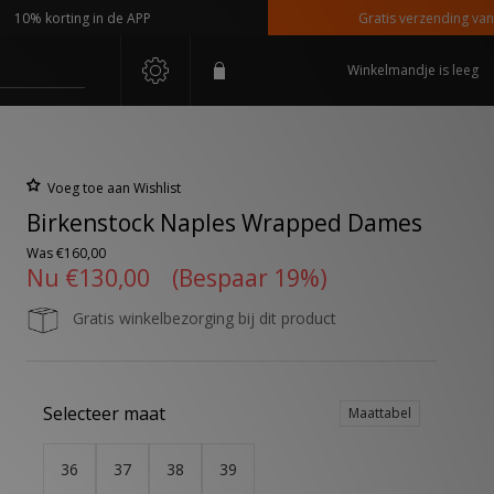
 korting in de APP
Gratis verzending vanaf €11
Winkelmandje is leeg
Voeg toe aan Wishlist
Birkenstock Naples Wrapped Dames
Was
€160,00
Nu
€130,00
(Bespaar 19%)
Gratis winkelbezorging bij dit product
Selecteer maat
Maattabel
36
37
38
39