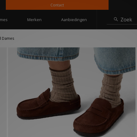
Contact
10%
Zoek
mes
Merken
Aanbiedingen
ed Dames