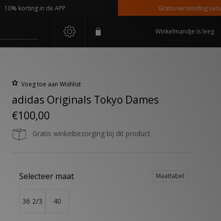
 korting in de APP
Gratis verzending vanaf €11
Winkelmandje is leeg
Voeg toe aan Wishlist
adidas Originals Tokyo Dames
€100,00
Gratis winkelbezorging bij dit product
Selecteer maat
Maattabel
36 2/3
40