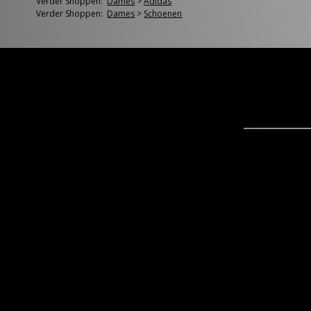
Verder Shoppen:
Dames
>
Adidas
Verder Shoppen:
Dames
>
Schoenen