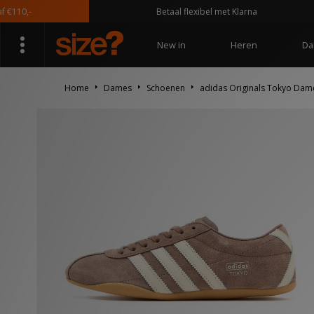
0,-
Betaal flexibel met Klarna
New in
Heren
Da
Home
Dames
Schoenen
adidas Originals Tokyo Dam