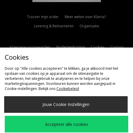
Traceer mijn order
Meer weten over Klarna?
Levering & Retourneren
Organisatie
Algemene voorwaarden
Studentenkorting
Cookies
Contact
Cookies
Cookie Instellingen
Modern Slavery Statement
Door op "Alle cookies accepteren" te klikken, ga je akkoord met het
opslaan van cookies op je apparaat om de sitenavigatie te
verbeteren, het sitegebruik te analyseren en te helpen bij onze
marketinginspanningen. Voorkeuren kunnen worden aangepast in
Cookie-instellingen. Bekijk ons
Cookiebeleid
Verzenden Naar
Jouw Cookie Instellingen
Nederland
Wij accepteren de volgende betaalmethoden
Accepteer alle cookies