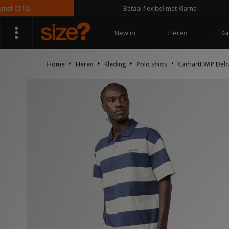
€110,-
Betaal flexibel met Klarna
New in
Heren
Da
Home
Heren
Kleding
Polo shirts
Carhartt WIP Delr