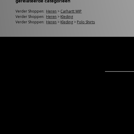
gerelateerde categorieën
Verder Shoppen:
Heren
>
Carhartt WIP
Verder Shoppen:
Heren
>
Kleding
Verder Shoppen:
Heren
>
Kleding
>
Polo Shirts