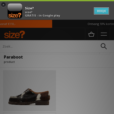
×
Size?
BEKIJK
size?
GRATIS - in Google play
anaf €110,-
Ontvang 10% korting
Home
Paraboot
Verfijn
Paraboot
product