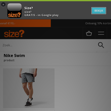
×
Size?
BEKIJK
size?
GRATIS - in Google play
anaf €110,-
Ontvang 10% korting
Home
Nike Swim
Verfijn
Nike Swim
product