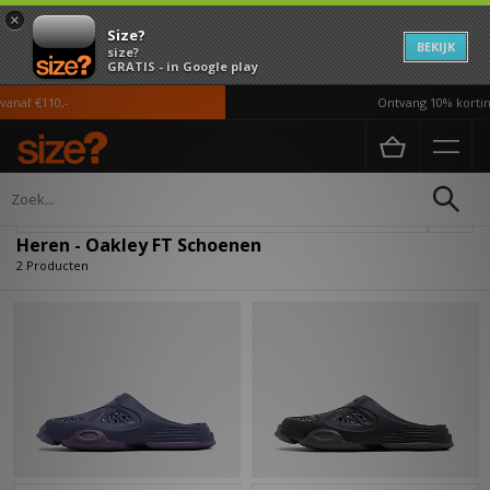
×
Size?
BEKIJK
size?
GRATIS - in Google play
anaf €110,-
Ontvang 10% korting
Home
Heren
Schoenen
Verfijn
Heren - Oakley FT Schoenen
2 Producten