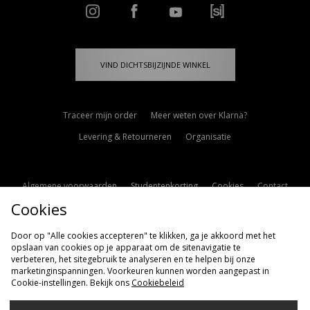
VIND DICHTSBIJZIJNDE WINKEL
Traceer mijn order
Meer weten over Klarna?
Levering & Retourneren
Organisatie
Algemene voorwaarden
Studentenkorting
Cookies
Contact
Cookies
Cookie Instellingen
Modern Slavery Statement
Door op "Alle cookies accepteren" te klikken, ga je akkoord met het
opslaan van cookies op je apparaat om de sitenavigatie te
verbeteren, het sitegebruik te analyseren en te helpen bij onze
marketinginspanningen. Voorkeuren kunnen worden aangepast in
Cookie-instellingen. Bekijk ons
Cookiebeleid
Verzenden Naar