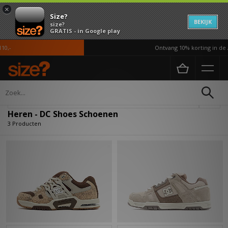
×
Size?
BEKIJK
size?
GRATIS - in Google play
0,-
Ontvang 10% korting in de 
Home
Heren
Schoenen
Verfijn
Heren - DC Shoes Schoenen
3 Producten