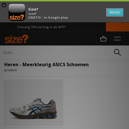
×
Size?
BEKIJK
size?
GRATIS - in Google play
Ontvang 10% korting in de APP*
Home
Heren
Schoenen
Verfijn
Heren - Meerkleurig ASICS Schoenen
product