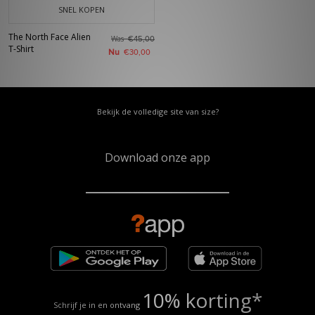
SNEL KOPEN
The North Face Alien
Was
€45,00
T-Shirt
Nu
€30,00
Bekijk de volledige site van size?
Download onze app
10% korting*
Schrijf je in en ontvang