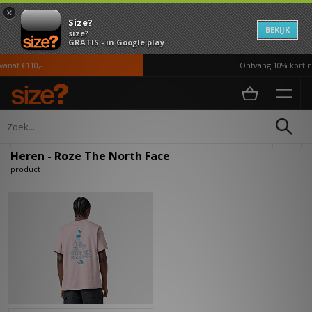
×
Size?
BEKIJK
size?
GRATIS - in Google play
anaf €110,-
Ontvang 10% korting
Home
Heren
Verfijn
Heren - Roze The North Face
product