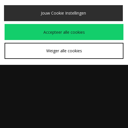
Traceer mijn order
Meer weten over Klarna?
Jouw Cookie Instellingen
Levering & Retourneren
Organisatie
Accepteer alle cookies
Algemene voorwaarden
Studentenkorting
Cookies
Contact
Cookie Instellingen
Modern Slavery Statement
Weiger alle cookies
Verzenden Naar
Nederland
Wij accepteren de volgende betaalmethoden