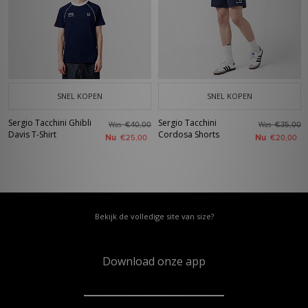
SNEL KOPEN
SNEL KOPEN
Sergio Tacchini Ghibli
Sergio Tacchini
Was
Was
€40,00
€35,00
Davis T-Shirt
Cordosa Shorts
Nu
Nu
€25,00
€20,00
Bekijk de volledige site van size?
Download onze app