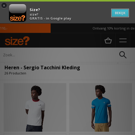
×
Size?
BEKIJK
size?
GRATIS - in Google play
-
Ontvang 10% korting in de AP
Home
Heren
Kleding
Verfijn
Heren - Sergio Tacchini Kleding
26 Producten