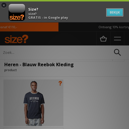
×
Size?
BEKIJK
size?
GRATIS - in Google play
naf €110,-
Ontvang 10% korting 
Home
Heren
Kleding
Verfijn
Heren - Blauw Reebok Kleding
product