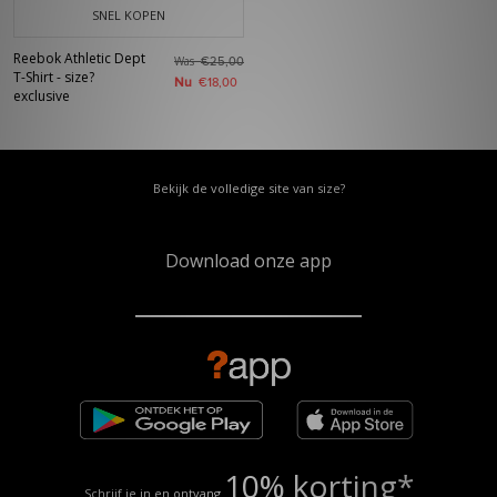
SNEL KOPEN
Reebok Athletic Dept
Was
€25,00
T-Shirt - size?
Nu
€18,00
exclusive
Bekijk de volledige site van size?
Download onze app
10% korting*
Schrijf je in en ontvang