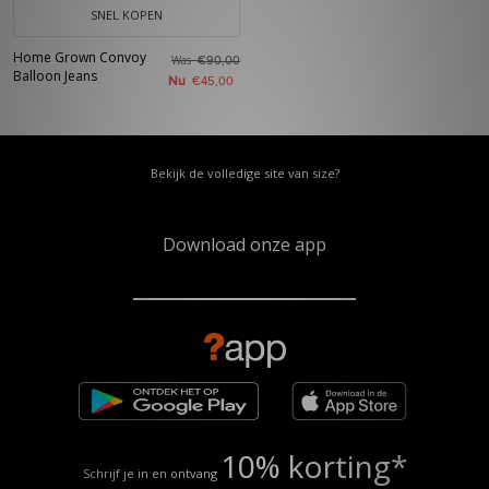
SNEL KOPEN
Home Grown Convoy
Was
€90,00
Balloon Jeans
Nu
€45,00
Bekijk de volledige site van size?
Download onze app
10% korting*
Schrijf je in en ontvang