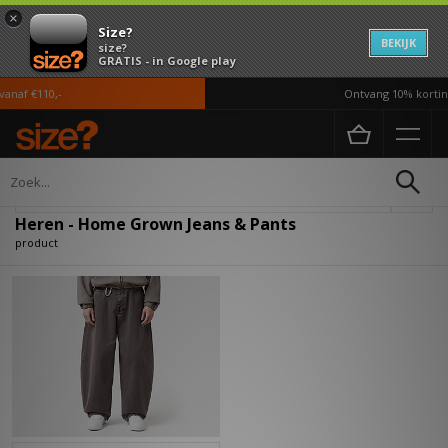
×
Size?
BEKIJK
size?
GRATIS - in Google play
anaf €110,-
Ontvang 10% korting
Home
Heren
Kleding
Jeans & Pants
Verfijn
Heren - Home Grown Jeans & Pants
product