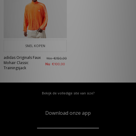
SNEL KOPEN
adidas Originals Faux
Was
€150,00
Mohair Classic
Nu
€100,00
Trainingsjack
Bekijk de volledige site van size?
Download onze app