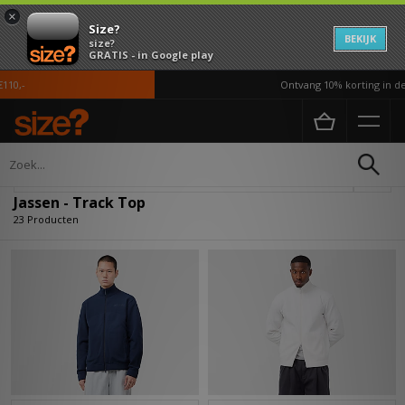
×
Size?
BEKIJK
size?
GRATIS - in Google play
-
Ontvang 10% korting in de AP
Home
Heren
Kleding
Jassen
Verfijn
Jassen - Track Top
23 Producten