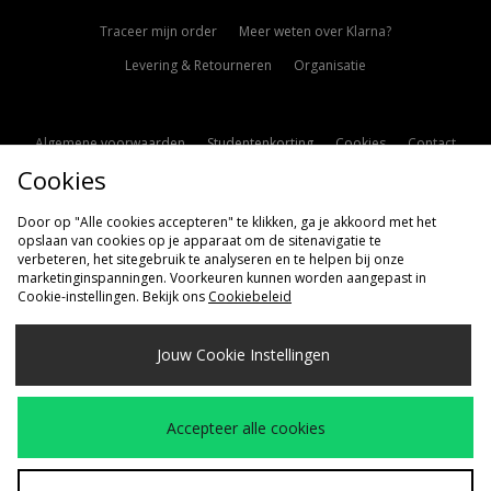
Traceer mijn order
Meer weten over Klarna?
Levering & Retourneren
Organisatie
Algemene voorwaarden
Studentenkorting
Cookies
Contact
Cookies
Cookie Instellingen
Modern Slavery Statement
Door op "Alle cookies accepteren" te klikken, ga je akkoord met het
opslaan van cookies op je apparaat om de sitenavigatie te
verbeteren, het sitegebruik te analyseren en te helpen bij onze
marketinginspanningen. Voorkeuren kunnen worden aangepast in
Cookie-instellingen. Bekijk ons
Cookiebeleid
Verzenden Naar
Jouw Cookie Instellingen
Nederland
Wij accepteren de volgende betaalmethoden
Accepteer alle cookies