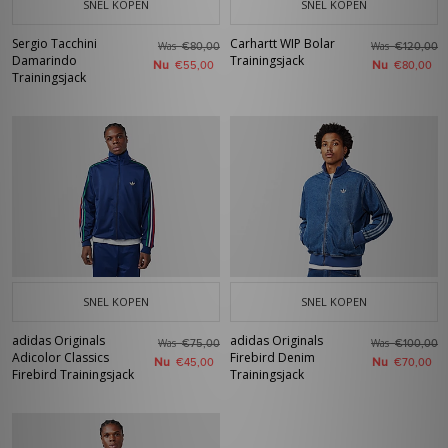
SNEL KOPEN
SNEL KOPEN
Sergio Tacchini
Carhartt WIP Bolar
Was
Was
€80,00
€120,00
Damarindo
Trainingsjack
Nu
Nu
€55,00
€80,00
Trainingsjack
SNEL KOPEN
SNEL KOPEN
adidas Originals
adidas Originals
Was
Was
€75,00
€100,00
Adicolor Classics
Firebird Denim
Nu
Nu
€45,00
€70,00
Firebird Trainingsjack
Trainingsjack