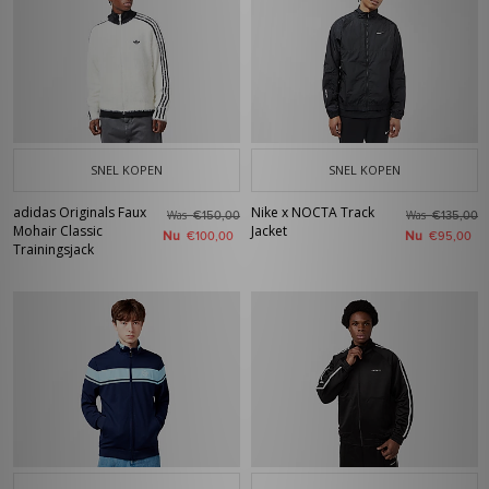
SNEL KOPEN
SNEL KOPEN
adidas Originals Faux
Nike x NOCTA Track
Was
Was
€150,00
€135,00
Mohair Classic
Jacket
Nu
Nu
€100,00
€95,00
Trainingsjack