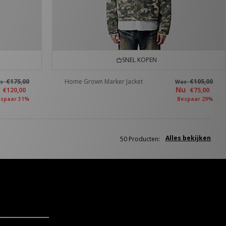
SNEL KOPEN
€175,00
Home Grown Marker Jacket
€105,00
as
Was
u
Nu
€120,00
€75,00
spaar 31%
Bespaar 29%
Alles bekijken
50 Producten: