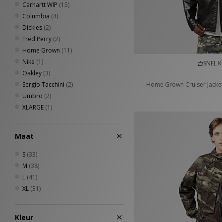
Carhartt WIP
(15)
Columbia
(4)
Dickies
(2)
Fred Perry
(2)
Home Grown
(11)
Nike
(1)
SNEL 
Oakley
(3)
Sergio Tacchini
(2)
Home Grown Cruiser Jacke
Umbro
(2)
XLARGE
(1)
Maat
S
(33)
M
(38)
L
(41)
XL
(31)
Kleur