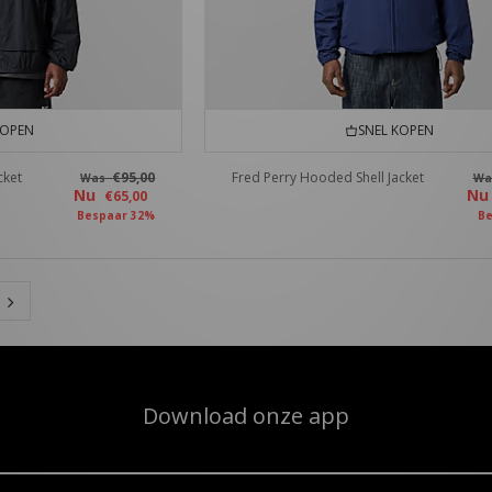
KOPEN
SNEL KOPEN
cket
€95,00
Fred Perry Hooded Shell Jacket
Was
W
Nu
N
€65,00
Bespaar 32%
Be
Download onze app