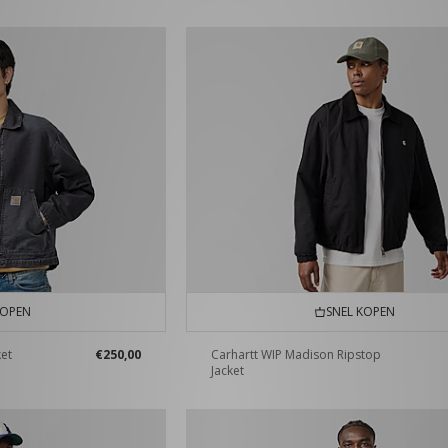
KOPEN
SNEL KOPEN
ket
€250,00
Carhartt WIP Madison Ripstop
Jacket