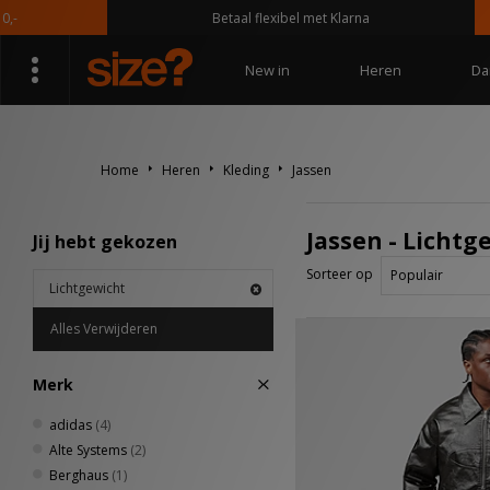
Betaal flexibel met Klarna
New in
Heren
Da
Home
Heren
Kleding
Jassen
Jassen - Lichtg
Jij hebt gekozen
Sorteer op
Lichtgewicht
Alles Verwijderen
Merk
adidas
(4)
Alte Systems
(2)
Berghaus
(1)