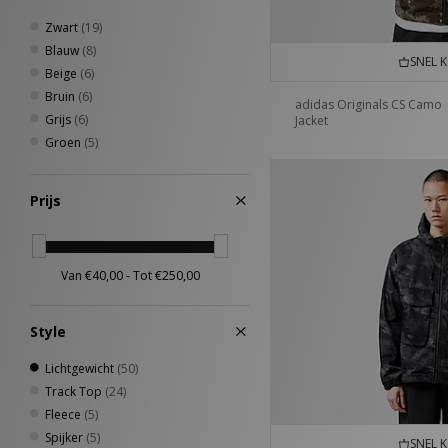
Zwart
(19)
Blauw
(8)
SNEL 
Beige
(6)
Bruin
(6)
adidas Originals CS Camo
Grijs
(6)
Jacket
Groen
(5)
Prijs
Style
Lichtgewicht
(50)
Track Top
(24)
Fleece
(5)
Spijker
(5)
SNEL 