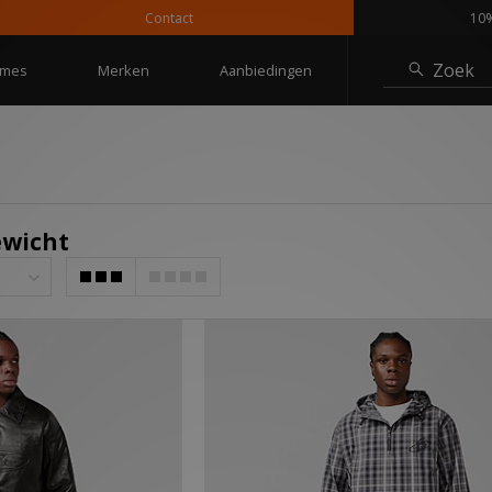
Contact
10% korting 
Zoek
mes
Merken
Aanbiedingen
ewicht