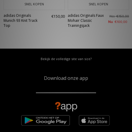
SNEL KOPEN
SNEL KOPEN
adidas Originals
adidas Originals Faux
€150,00
Was
€150,00
Munich 93 Knit Track
Mohair Classic
Nu
€100,00
Top
Trainingsjack
Bekijk de volledige site van size?
Download onze app