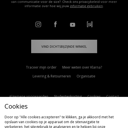
van communicatie voor de size?. Check ons privacybeleid voor meer
informatie over hoe wij jouw
informatie gebruiken
.
VIND DICHTSBIJZIJNDE WINKEL
Traceer mijn order
Meer weten over Klarna?
Levering & Retourneren
Organisatie
Algemene voorwaarden
Studentenkorting
Cookies
Contact
Cookies
Cookie Instellingen
Modern Slavery Statement
Door op "Alle cookies accepteren" te klikken, ga je akkoord met het
opslaan van cookies op je apparaat om de sitenavigatie te
verbeteren, het sitegebruik te analyseren en te helpen bij onze