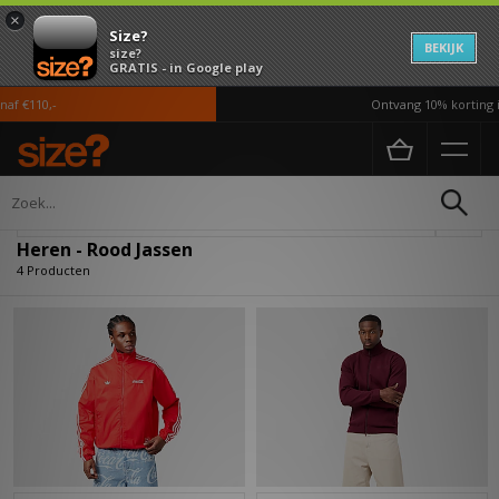
×
Size?
BEKIJK
size?
GRATIS - in Google play
af €110,-
Ontvang 10% korting i
Home
Heren
Kleding
Jassen
Verfijn
Heren - Rood Jassen
4 Producten