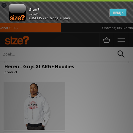
×
Size?
BEKIJK
size?
GRATIS - in Google play
anaf €110,-
Ontvang 10% korting
Home
Heren
Kleding
Hoodies
Verfijn
Heren - Grijs XLARGE Hoodies
product