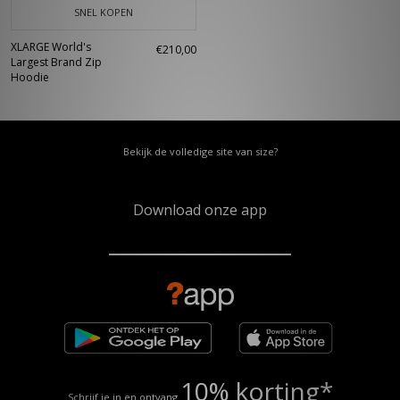
SNEL KOPEN
XLARGE World's
€210,00
Largest Brand Zip
Hoodie
Bekijk de volledige site van size?
Download onze app
10% korting*
Schrijf je in en ontvang