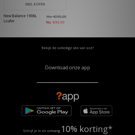
SNEL KOPEN
New Balance 1906L
Was
€140,00
Loafer
Nu
€95,00
Bekijk de volledige site van size?
Download onze app
10% korting*
Schrijf je in en ontvang