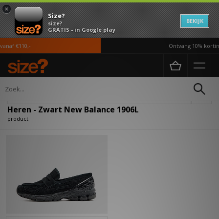
×
Size?
BEKIJK
size?
GRATIS - in Google play
naf €110,-
Ontvang 10% korting
Home
Heren
Verfijn
Heren - Zwart New Balance 1906L
product