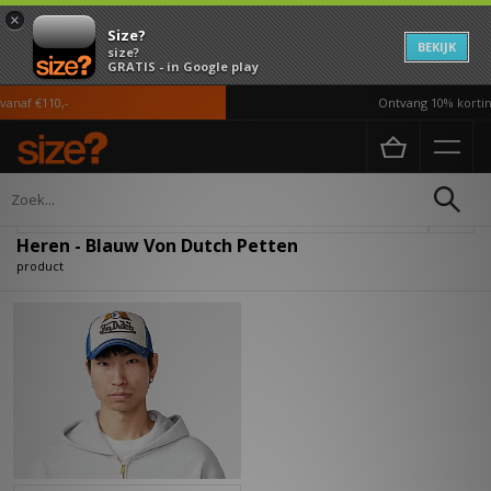
×
Size?
BEKIJK
size?
GRATIS - in Google play
anaf €110,-
Ontvang 10% korting
Home
Heren
Accessoires
Petten
Verfijn
Heren - Blauw Von Dutch Petten
product