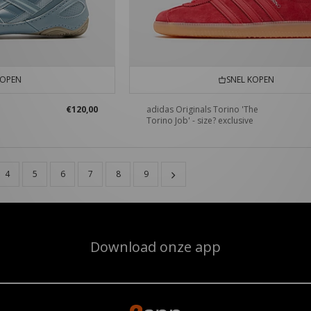
KOPEN
SNEL KOPEN
€120,00
adidas Originals Torino 'The
Torino Job' - size? exclusive
4
5
6
7
8
9
Download onze app