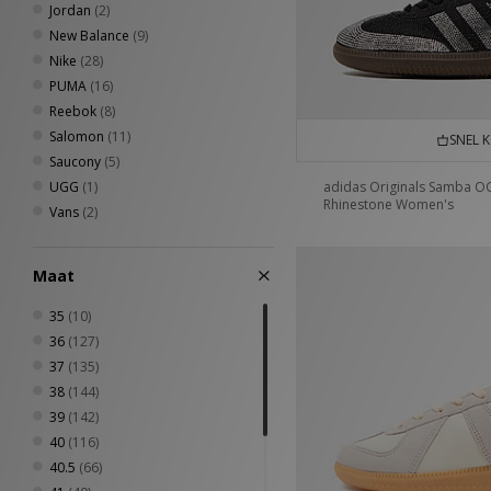
Jordan
(2)
New Balance
(9)
Nike
(28)
PUMA
(16)
Reebok
(8)
Salomon
(11)
SNEL 
Saucony
(5)
UGG
(1)
adidas Originals Samba O
Rhinestone Women's
Vans
(2)
Maat
35
(10)
36
(127)
37
(135)
38
(144)
39
(142)
40
(116)
40.5
(66)