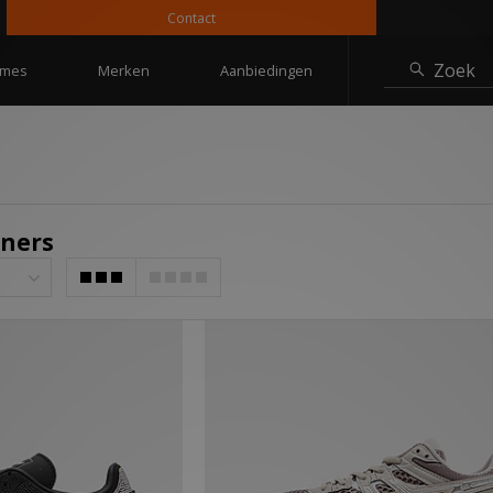
Contact
10% kort
Zoek
mes
Merken
Aanbiedingen
iners