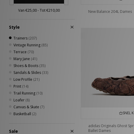
New Balance 204L Dames
Style
Trainers
(207)
Vintage Running
(85)
Terrace
(70)
Mary Jane
(41)
Shoes & Boots
(35)
Sandals & Slides
(33)
Low Profile
(21)
Print
(14)
Trail Running
(10)
Loafer
(8)
Canvas & Skate
(7)
SNEL 
Basketball
(2)
adidas Originals Ghost Spr
Ballet Dames
Sale