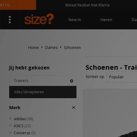
Betaal flexibel met Klarna
New in
Heren
Da
Home
Dames
Schoenen
Schoenen - Tra
Jij hebt gekozen
Sorteer op
Trainers
Alles Verwijderen
Merk
adidas
(98)
ASICS
(22)
Converse
(5)