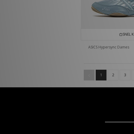
SNEL 
ASICS Hypersync Dames
1
2
3