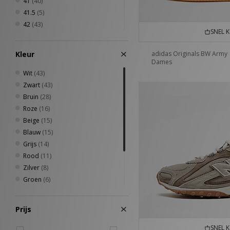
41
(40)
41.5
(5)
42
(43)
SNEL 
42.5
(7)
43
(8)
Kleur
adidas Originals BW Army
44
(6)
Dames
44.5
(7)
Wit
(43)
45
(6)
Zwart
(43)
45.5
(2)
Bruin
(28)
46
(4)
Roze
(16)
46.5
(3)
Beige
(15)
47
(6)
Blauw
(15)
Grijs
(14)
Rood
(11)
Zilver
(8)
Groen
(6)
Geel
(3)
Crème
(2)
Prijs
Meerkleurig
(2)
Goud
(1)
SNEL 